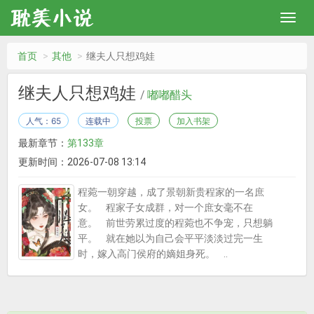
首页
其他
继夫人只想鸡娃
继夫人只想鸡娃
/
嘟嘟醋头
人气：65
连载中
投票
加入书架
最新章节：
第133章
更新时间：2026-07-08 13:14
程菀一朝穿越，成了景朝新贵程家的一名庶
女。 程家子女成群，对一个庶女毫不在
意。 前世劳累过度的程菀也不争宠，只想躺
平。 就在她以为自己会平平淡淡过完一生
时，嫁入高门侯府的嫡姐身死。 ..