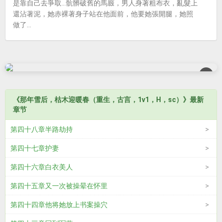
是靠自己去爭取...骯髒破舊的馬廄，男人身著粗布衣，亂髮上
還沾著泥，她赤裸著身子站在他面前，他要她張開腿，她照
做了...
×
《那年雪后，枯木迎暖春（重生，古言，1v1，H，sc）》最新
章节
第四十八章半路劫持
第四十七章护妻
第四十六章白衣美人
第四十五章又一次被操晕在怀里
第四十四章他将她放上书案操穴