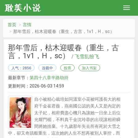
首页
言情
那年雪后，枯木迎暖春（重生，古言，1v1，H，sc）
那年雪后，枯木迎暖春（重生，古
言，1v1，H，sc）
/
飞雪乱纷飞
人气：2856
连载中
投票
加入书架
最新章节：
第四十八章半路劫持
更新时间：2026-06-03 14:59
自小被精心栽培如同溫室小花被呵護長大的相
府千金崔君薇，燕南國公認的美人又是內定的
太子妃，相府費盡心機只為讓她一日坐上后位
光耀門楣，不料真千金沈玲蓉的出現讓相府瞬
間將她捨棄。十九歲那年失去所有死於大雪之
中，卻又奇蹟般重生，這次她的人生不想再被別人掌控，而