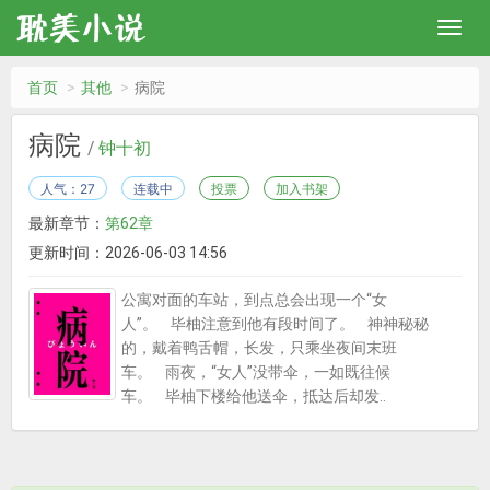
首页
其他
病院
病院
/
钟十初
人气：27
连载中
投票
加入书架
最新章节：
第62章
更新时间：2026-06-03 14:56
公寓对面的车站，到点总会出现一个“女
人”。 毕柚注意到他有段时间了。 神神秘秘
的，戴着鸭舌帽，长发，只乘坐夜间末班
车。 雨夜，“女人”没带伞，一如既往候
车。 毕柚下楼给他送伞，抵达后却发..