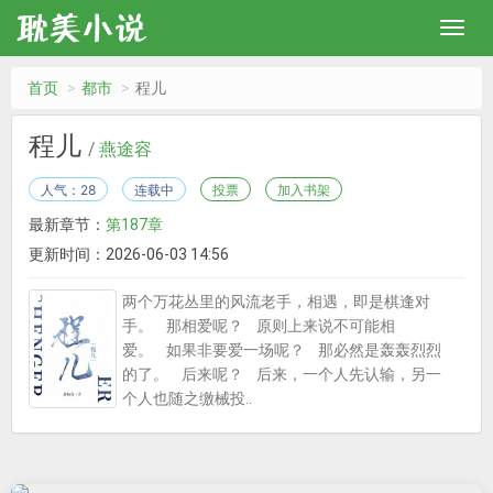
首页
都市
程儿
程儿
/
燕途容
人气：28
连载中
投票
加入书架
最新章节：
第187章
更新时间：2026-06-03 14:56
两个万花丛里的风流老手，相遇，即是棋逢对
手。 那相爱呢？ 原则上来说不可能相
爱。 如果非要爱一场呢？ 那必然是轰轰烈烈
的了。 后来呢？ 后来，一个人先认输，另一
个人也随之缴械投..