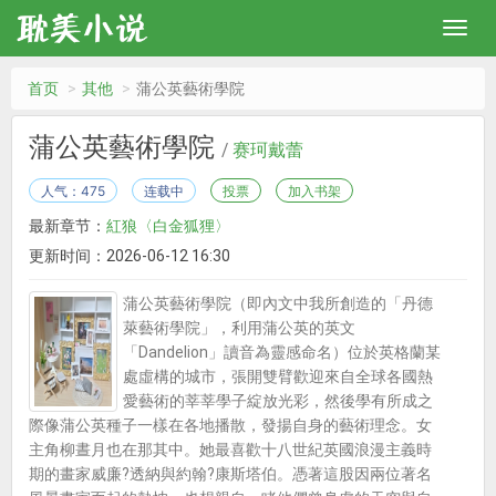
首页
其他
蒲公英藝術學院
蒲公英藝術學院
/
赛珂戴蕾
人气：475
连载中
投票
加入书架
最新章节：
紅狼〈白金狐狸〉
更新时间：2026-06-12 16:30
蒲公英藝術學院（即內文中我所創造的「丹德
萊藝術學院」，利用蒲公英的英文
「Dandelion」讀音為靈感命名）位於英格蘭某
處虛構的城市，張開雙臂歡迎來自全球各國熱
愛藝術的莘莘學子綻放光彩，然後學有所成之
際像蒲公英種子一樣在各地播散，發揚自身的藝術理念。女
主角柳晝月也在那其中。她最喜歡十八世紀英國浪漫主義時
期的畫家威廉?透納與約翰?康斯塔伯。憑著這股因兩位著名