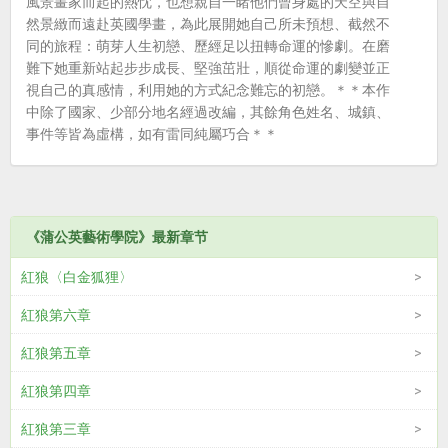
風景畫家而起的熱忱，也想親自一睹他們曾身處的天空與自
然景緻而遠赴英國學畫，為此展開她自己所未預想、截然不
同的旅程：萌芽人生初戀、歷經足以扭轉命運的慘劇。在磨
難下她重新站起步步成長、堅強茁壯，順從命運的劇變並正
視自己的真感情，利用她的方式紀念難忘的初戀。＊＊本作
中除了國家、少部分地名經過改編，其餘角色姓名、城鎮、
事件等皆為虛構，如有雷同純屬巧合＊＊
《蒲公英藝術學院》最新章节
紅狼〈白金狐狸〉
紅狼第六章
紅狼第五章
紅狼第四章
紅狼第三章