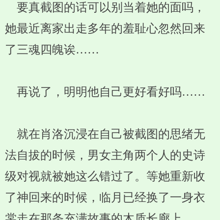
要真截图的话可以别当着她的面吗，
她最近离家出走多年的羞耻心忽然回来
了三魂四魄诶……
再说了，明明他自己更好看好吗……
就在肖洛沉浸在自己被截图的思绪无
法自拔的时候，男女主角两个人的史诗
级对视就被她这么错过了。等她重新收
了神回来的时候，临月已经换了一身衣
裳走在那条充满故事的木质长廊上