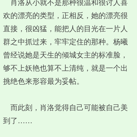
肖洛从小就不是那种很温和很讨人喜
欢的漂亮的类型，正相反，她的漂亮很
直接，很凶猛，能把人的目光在一片人
群之中抓过来，牢牢定住的那种。杨曦
曾经说她是天生的倾城女主的标准脸，
够不上妖艳也算不上清纯，就是一个出
挑绝色来形容最为妥帖。
而此刻，肖洛觉得自己可能被自己美
到了……