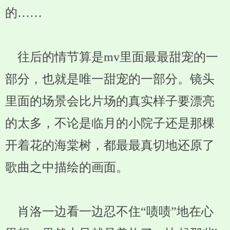
的……
往后的情节算是mv里面最最甜宠的一
部分，也就是唯一甜宠的一部分。镜头
里面的场景会比片场的真实样子要漂亮
的太多，不论是临月的小院子还是那棵
开着花的海棠树，都最最真切地还原了
歌曲之中描绘的画面。
肖洛一边看一边忍不住“啧啧”地在心