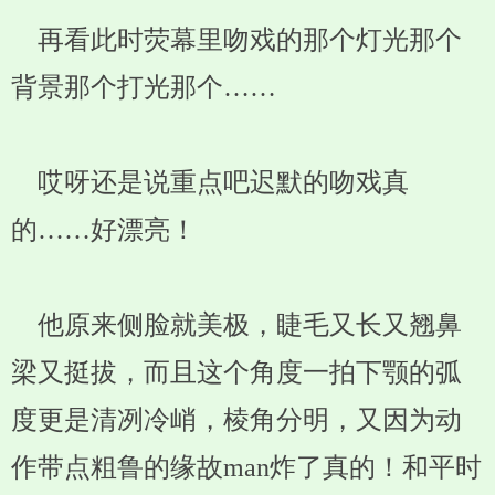
再看此时荧幕里吻戏的那个灯光那个
背景那个打光那个……
哎呀还是说重点吧迟默的吻戏真
的……好漂亮！
他原来侧脸就美极，睫毛又长又翘鼻
梁又挺拔，而且这个角度一拍下颚的弧
度更是清冽冷峭，棱角分明，又因为动
作带点粗鲁的缘故man炸了真的！和平时