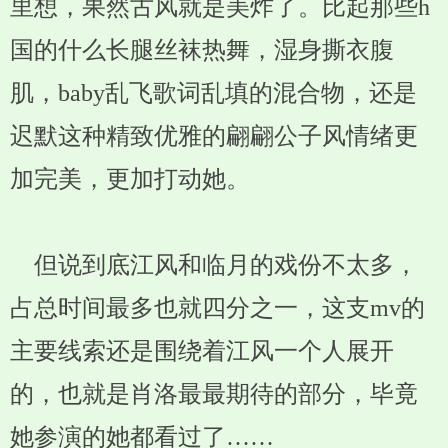
里想，果然古风就是美炸了。比起那些h
国的什么长腿丝袜热舞，湿身撕衣腹
肌，baby乱飞歌词乱填的混合物，还是
迟默这种精致优雅的翩翩公子风情绪更
加完美，更加打动她。
但说到底江风和临月的戏份不太多，
占总时间最多也就四分之一，这支mv的
主要线索还是围绕着江风一个人展开
的，也就是肖洛最最期待的部分，毕竟
她参演的她都看过了……